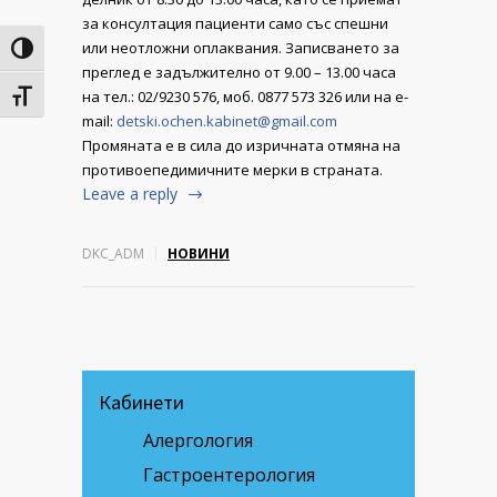
за консултация пациенти само със спешни
или неотложни оплаквания. Записването за
Toggle High Contrast
преглед е задължително от 9.00 – 13.00 часа
на тел.: 02/9230 576, моб. 0877 573 326 или на е-
Toggle Font size
mail:
detski.ochen.kabinet@gmail.com
Промяната е в сила до изричната отмяна на
противоепедимичните мерки в страната.
Leave a reply
DKC_ADM
НОВИНИ
Кабинети
Алергология
Гастроентерология