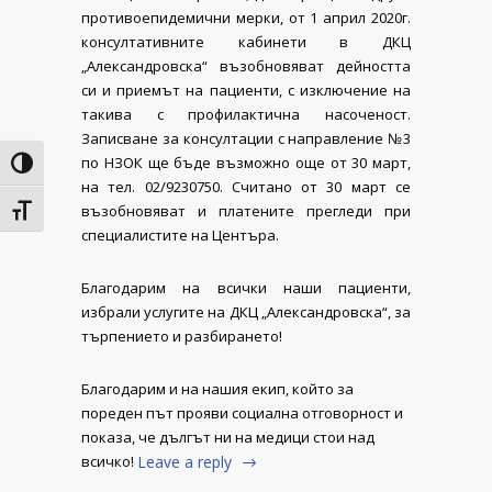
противоепидемични мерки, от 1 април 2020г.
консултативните кабинети в ДКЦ
„Александровска“ възобновяват дейността
си и приемът на пациенти, с изключение на
такива с профилактична насоченост.
Записване за консултации с направлениe №3
по НЗОК ще бъде възможно още от 30 март,
Toggle High Contrast
на тел. 02/9230750. Считано от 30 март се
възобновяват и платените прегледи при
Toggle Font size
специалистите на Центъра.
Благодарим на всички наши пациенти,
избрали услугите на ДКЦ „Александровска“, за
търпението и разбирането!
Благодарим и на нашия екип, който за
пореден път прояви социална отговорност и
показа, че дългът ни на медици стои над
всичко!
Leave a reply