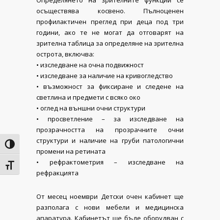
Определянето на зрителните функции се
осъществява косвено. Пълноценен
профилактичен преглед при деца под три
години, ако те не могат да отговарят на
зрителна таблица за определяне на зрителна
острота, включва:
• изследване на очна подвижност
• изследване за наличие на кривогледство
• възможност за фиксиране и следене на
светлина и предмети с всяко око
• оглед на външни очни структури
• просветление – за изследване на
прозрачността на прозрачните очни
структури и наличие на груби патологични
Toggle High Contrast
промени на ретината
• рефрактометрия – изследване на
Toggle Font size
рефракцията
От месец ноември Детски очен кабинет ще
разполага с нови мебели и медицинска
апаратура. Кабинетът ще бъде оборудван с