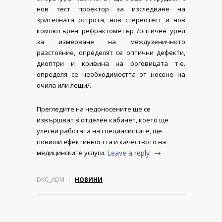
нов тест проектор за изследване на
зрителната острота, нов стереотест и нов
компютърен рефрактометър /оптичен уред
за измерване на междузеничното
разстояние, определят се оптични дефекти,
диоптри и кривина на роговицата т.е.
определя се необходимостта от носене на
очила или лещи/.
Прегледите на недоносените ще се
извършват в отделен кабинет, което ще
улесни работата на специалистите, ще
повиши ефективността и качеството на
медицинските услуги.
Leave a reply
DKC_ADM
НОВИНИ