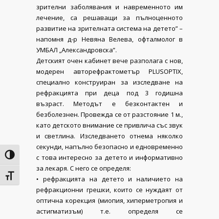
зрителни заболявания и навременното им
лечение, са решаващи за пълноценното
развитие на зрителната система на детето” –
напомня д-р Невяна Велева, офталмолог в
УМБАЛ „Александровска”.
Детският очен кабинет вече разполага с нов,
модерен авторефрактометър PLUSOPTIX,
специално конструиран за изследване на
рефракцията при деца под 3 годишна
възраст. Методът е безконтактен и
безболезнен. Провежда се от разстояние 1 м.,
като детското внимание се привлича със звук
и светлина. Изследването отнема няколко
секунди, напълно безопасно и едновременно
Toggle High Contrast
с това интересно за детето и информативно
за лекаря. С него се определя:
Toggle Font size
• рефракцията на детето и наличието на
рефракционни грешки, които се нуждаят от
оптична корекция (миопия, хиперметропия и
астигматизъм) т.е. определя се