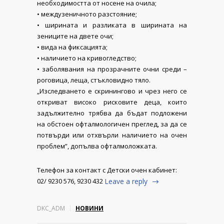
необходимостта от носене на очила;
• междузеничното разстояние;
• ширината и разликата в ширината на
зениците на двете очи;
• вида на фиксацията;
• наличието на кривогледство;
• заболявания на прозрачните очни среди –
роговица, леща, стъкловидно тяло.
„Изследването е скринингово и чрез него се
откриват високо рисковите деца, които
задължително трябва да бъдат подложени
на обстоен офталмологичен преглед, за да се
потвърди или отхвърли наличието на очен
проблем”, допълва офталмоложката.
Телефон за контакт с Детски очен кабинет:
02/ 9230 576, 9230 432
Leave a reply
DKC_ADM
НОВИНИ