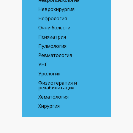
невропсихология
Неврохирургия
Нефрология
Очни болести
Психиатрия
Пулмология
Ревматология
УНГ
Урология
Физиотерапия и
рехабилитация
Хематология
Хирургия