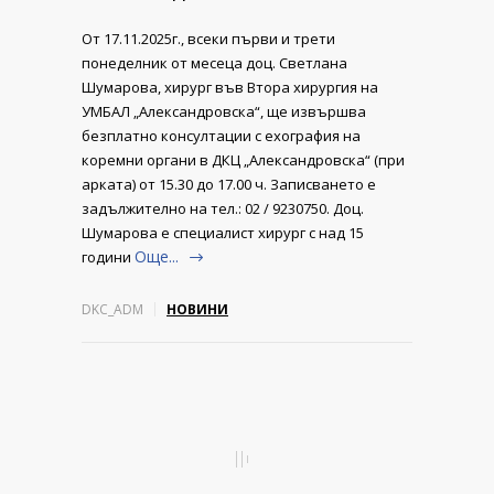
От 17.11.2025г., всеки първи и трети
понеделник от месеца доц. Светлана
Шумарова, хирург във Втора хирургия на
УМБАЛ „Александровска“, ще извършва
безплатно консултации с ехография на
коремни органи в ДКЦ „Александровска“ (при
арката) от 15.30 до 17.00 ч. Записването е
задължително на тел.: 02 / 9230750. Доц.
Шумарова е специалист хирург с над 15
Още...
години
DKC_ADM
НОВИНИ