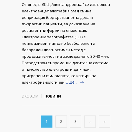
От днес, в ДКЦ „Александровска“ се извършва
електроенцефалография след сънна
депривация (бодърстване) на деца и
възрастни пациенти, за доказване на
резистентни форми на епилепсия.
Електроенцефалографията (ЕЕГ) е
неинвазивен, напълно безболезнен и
безвреден диагностичен метод с
продължителност на изследването 30-40 мин.
Посредством съвременна дигитална система
от множество електроди и датчици,
прикрепени към главата, се извършва
Още...
електрофизиологичен
DKC_ADM
НОВИНИ
1
2
3
›
»