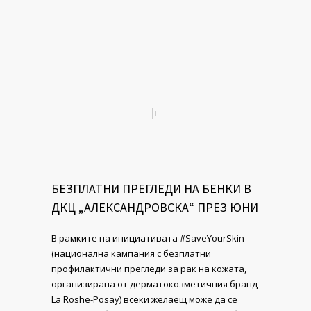
БЕЗПЛАТНИ ПРЕГЛЕДИ НА БЕНКИ В
ДКЦ „АЛЕКСАНДРОВСКА“ ПРЕЗ ЮНИ
В рамките на инициативата #SaveYourSkin
(национална кампания с безплатни
профилактични прегледи за рак на кожата,
организирана от дерматокозметичния бранд
La Roshe-Posay) всеки желаещ може да се