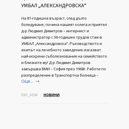
УМБАЛ „АЛЕКСАНДРОВСКА“
На 81-годишна възраст, след дълго
боледуване, почина нашият колега и приятел
д-р Людмил Димитров – интернист и
администратор с 36-годишен трудов стаж в
УМБАЛ „Александровска“. Ръководството и
екипът на лечебното заведение изказват
най-искрени съболезнования на семейството
и близките му! Д-р Людмил Димитров
завършва ВМИ – София през 1968г. Работи по
разпределение в Транспортна болница –
Още...
DKC_ADM
НОВИНИ