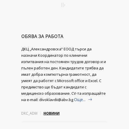
ОБЯВА ЗА РАБОТА
ДКЦ „Александровска“ ЕООД търси да
назначи Координатор по клинични
изпитвания на постоянен трудов договор и и
пълен работен ден. Кандидатите трябва да
имат добра компютърна грамотност, да
умеят да работят с Microsoft office и Excel. С
предимство ще бъдат кандидати с
медицинско образование. CV-та изпращайте
Още...
на e-mail: divoklavdii@abv.bg
DKC_ADM
НОВИНИ