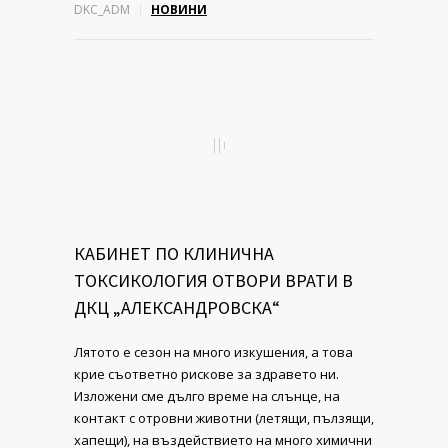
DKC_ADM
НОВИНИ
КАБИНЕТ ПО КЛИНИЧНА
ТОКСИКОЛОГИЯ ОТВОРИ ВРАТИ В
ДКЦ „АЛЕКСАНДРОВСКА“
Лятото е сезон на много изкушения, а това
крие съответно рискове за здравето ни.
Изложени сме дълго време на слънце, на
контакт с отровни животни (летящи, пълзящи,
хапещи), на въздействието на много химични