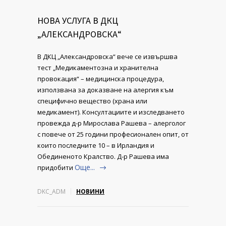
НОВА УСЛУГА В ДКЦ
„АЛЕКСАНДРОВСКА“
В ДКЦ „Александровска“ вече се извършва
тест „Медикаментозна и хранителна
провокация“ – медицинска процедура,
използвана за доказване на алергия към
специфично вещество (храна или
медикамент). Консултациите и изследването
провежда д-р Мирослава Рашева – алерголог
с повече от 25 години професионален опит, от
които последните 10 – в Ирландия и
Обединеното Кралство. Д-р Рашева има
Още...
придобити
DKC_ADM
НОВИНИ