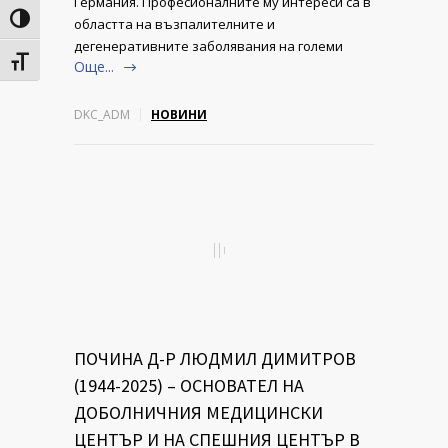
Германия. Професионалните му интереси са в
Toggle High Contrast
областта на възпалителните и
дегенеративните заболявания на големи
Toggle Font size
Още...
DKC_ADM
НОВИНИ
ПОЧИНА Д-Р ЛЮДМИЛ ДИМИТРОВ
(1944-2025) – ОСНОВАТЕЛ НА
ДОБОЛНИЧНИЯ МЕДИЦИНСКИ
ЦЕНТЪР И НА СПЕШНИЯ ЦЕНТЪР В