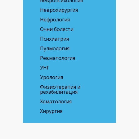
невропсихология
Неврохирургия
Нефрология
Очни болести
Психиатрия
Пулмология
Ревматология
УНГ
Урология
Физиотерапия и
рехабилитация
Хематология
Хирургия