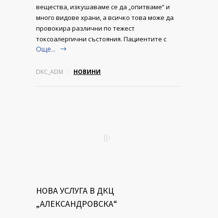
вещества, изкушаваме се да „опитваме“ и
много видове храни, а всичко това може да
провокира различни по тежест
токсоалергични състояния. Пациентите с
Още...
DKC_ADM
НОВИНИ
НОВА УСЛУГА В ДКЦ
„АЛЕКСАНДРОВСКА“