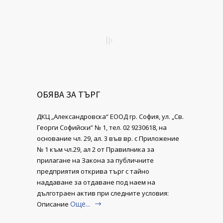
ОБЯВА ЗА ТЪРГ
ДКЦ „Александровска“ ЕООД гр. София, ул. „Св.
Георги Софийски” № 1, тел. 02 9230618, на
основание чл. 29, ал. 3 във вр. с Приложение
№ 1 към чл.29, ал 2 от Правилника за
прилагане на Закона за публичните
предприятия открива търг с тайно
наддаване за отдаване под наем на
дълготраен актив при следните условия:
Още...
Описание