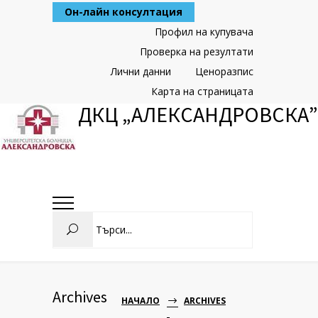
Skip
Он-лайн консултация
to
Content
Профил на купувача
Проверка на резултати
Лични данни
Ценоразпис
Карта на страницата
ДКЦ „АЛЕКСАНДРОВСКА”
Search
Archives
НАЧАЛО
ARCHIVES