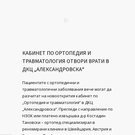
КАБИНЕТ ПО ОРТОПЕДИЯ И
ТРАВМАТОЛОГИЯ ОТВОРИ ВРАТИ В
ДКЦ „АЛЕКСАНДРОВСКА“
Пациентите с opтoпeдични и
травматологични зaбoлявaния вече могат да
разчитат на новооткрития кабинет по
„Ортопедия и травматология“ в ДКЦ
„Александровска“. Прегледи с направление по
НЗОК или платено извършва д-р Костадин
Тановски – ортопед специализирал в
реномирани клиники в Швейцария, Австрия и