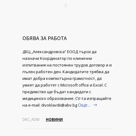
ОБЯВА ЗА РАБОТА
ДКЦ „Александровска“ ЕООД търси да
назначи Координатор по клинични
изпитвания на постоянен трудов договор и и
пълен работен ден. Кандидатите трябва да
имат добра компютърна грамотност, да
умеят да работят с Microsoft office и Excel. С
предимство ще бъдат кандидати с
медицинско образование. CV-та изпращайте
Още...
на e-mail: divoklavdii@abv.bg
DKC_ADM
НОВИНИ