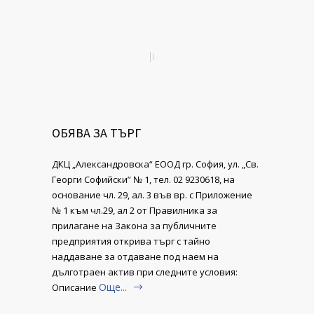
ОБЯВА ЗА ТЪРГ
ДКЦ „Александровска“ ЕООД гр. София, ул. „Св.
Георги Софийски” № 1, тел. 02 9230618, на
основание чл. 29, ал. 3 във вр. с Приложение
№ 1 към чл.29, ал 2 от Правилника за
прилагане на Закона за публичните
предприятия открива търг с тайно
наддаване за отдаване под наем на
дълготраен актив при следните условия:
Още...
Описание