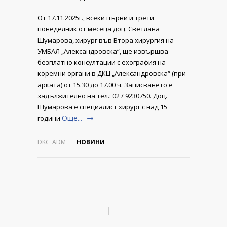
От 17.11.2025г., всеки първи и трети
понеделник от месеца доц. Светлана
Шумарова, хирург във Втора хирургия на
УМБАЛ „Александровска“, ще извършва
безплатно консултации с ехография на
коремни органи в ДКЦ „Александровска“ (при
арката) от 15.30 до 17.00 ч. Записването е
задължително на тел.: 02 / 9230750. Доц.
Шумарова е специалист хирург с над 15
Още...
години
DKC_ADM
НОВИНИ