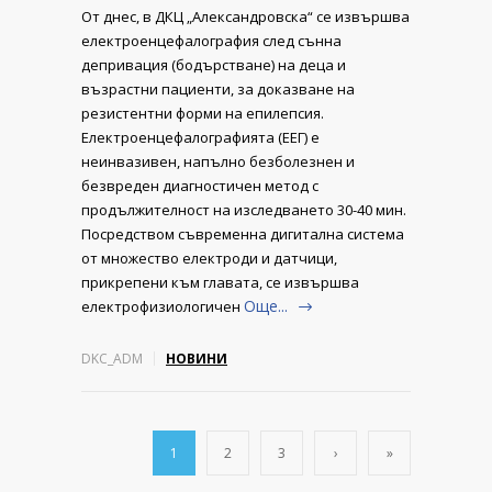
От днес, в ДКЦ „Александровска“ се извършва
електроенцефалография след сънна
депривация (бодърстване) на деца и
възрастни пациенти, за доказване на
резистентни форми на епилепсия.
Електроенцефалографията (ЕЕГ) е
неинвазивен, напълно безболезнен и
безвреден диагностичен метод с
продължителност на изследването 30-40 мин.
Посредством съвременна дигитална система
от множество електроди и датчици,
прикрепени към главата, се извършва
Още...
електрофизиологичен
DKC_ADM
НОВИНИ
1
2
3
›
»