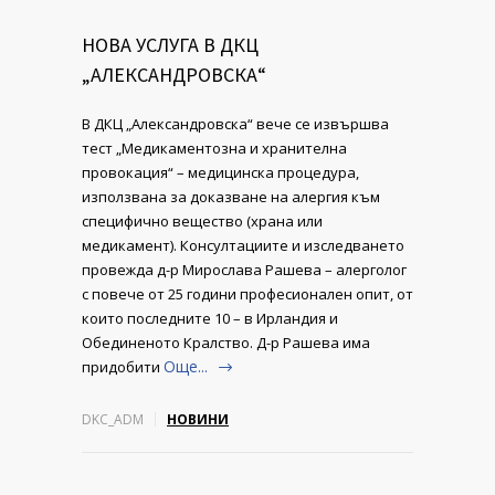
НОВА УСЛУГА В ДКЦ
„АЛЕКСАНДРОВСКА“
В ДКЦ „Александровска“ вече се извършва
тест „Медикаментозна и хранителна
провокация“ – медицинска процедура,
използвана за доказване на алергия към
специфично вещество (храна или
медикамент). Консултациите и изследването
провежда д-р Мирослава Рашева – алерголог
с повече от 25 години професионален опит, от
които последните 10 – в Ирландия и
Обединеното Кралство. Д-р Рашева има
Още...
придобити
DKC_ADM
НОВИНИ