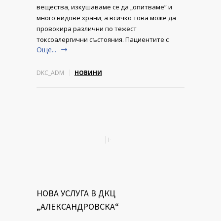
вещества, изкушаваме се да „опитваме“ и
много видове храни, а всичко това може да
провокира различни по тежест
токсоалергични състояния. Пациентите с
Още...
DKC_ADM
НОВИНИ
НОВА УСЛУГА В ДКЦ
„АЛЕКСАНДРОВСКА“