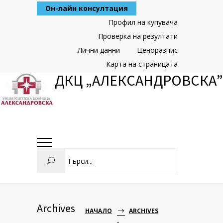
Skip
Он-лайн консултация
to
Content
Профил на купувача
Проверка на резултати
Лични данни
Ценоразпис
Карта на страницата
ДКЦ „АЛЕКСАНДРОВСКА”
Search
Archives
НАЧАЛО
ARCHIVES