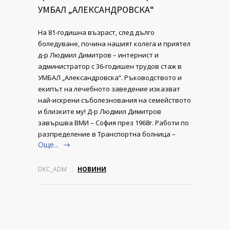
УМБАЛ „АЛЕКСАНДРОВСКА“
На 81-годишна възраст, след дълго
боледуване, почина нашият колега и приятел
д-р Людмил Димитров – интернист и
администратор с 36-годишен трудов стаж в
УМБАЛ „Александровска“. Ръководството и
екипът на лечебното заведение изказват
най-искрени съболезнования на семейството
и близките му! Д-р Людмил Димитров
завършва ВМИ – София през 1968г. Работи по
разпределение в Транспортна болница –
Още...
DKC_ADM
НОВИНИ