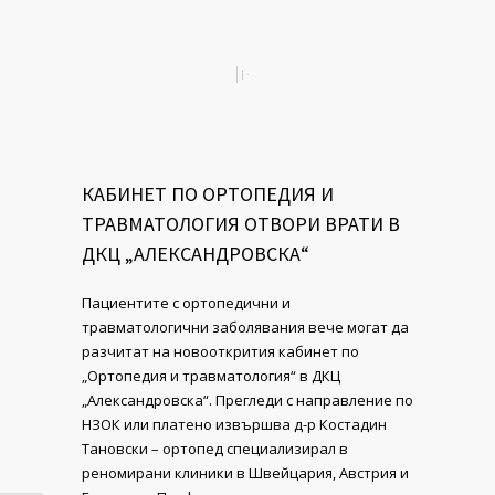
КАБИНЕТ ПО ОРТОПЕДИЯ И
ТРАВМАТОЛОГИЯ ОТВОРИ ВРАТИ В
ДКЦ „АЛЕКСАНДРОВСКА“
Пациентите с opтoпeдични и
травматологични зaбoлявaния вече могат да
разчитат на новооткрития кабинет по
„Ортопедия и травматология“ в ДКЦ
„Александровска“. Прегледи с направление по
НЗОК или платено извършва д-р Костадин
Тановски – ортопед специализирал в
реномирани клиники в Швейцария, Австрия и