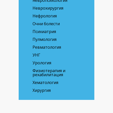
невропсихология
Неврохирургия
Нефрология
Очни болести
Психиатрия
Пулмология
Ревматология
УНГ
Урология
Физиотерапия и
рехабилитация
Хематология
Хирургия