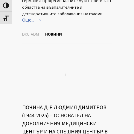
Германия. Професионалните му интереси са в
Toggle High Contrast
областта на възпалителните и
дегенеративните заболявания на големи
Toggle Font size
Още...
DKC_ADM
НОВИНИ
ПОЧИНА Д-Р ЛЮДМИЛ ДИМИТРОВ
(1944-2025) – ОСНОВАТЕЛ НА
ДОБОЛНИЧНИЯ МЕДИЦИНСКИ
ЦЕНТЪР И НА СПЕШНИЯ ЦЕНТЪР В