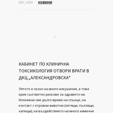
DKC_ADM
НОВИНИ
КАБИНЕТ ПО КЛИНИЧНА
ТОКСИКОЛОГИЯ ОТВОРИ ВРАТИ В
ДКЦ „АЛЕКСАНДРОВСКА“
Лятото е сезон на много изкушения, а това
крие съответно рискове за здравето ни.
Изложени сме дълго време на слънце, на
контакт с отровни животни (летящи, пълзящи,
хапещи), на въздействието на много химични