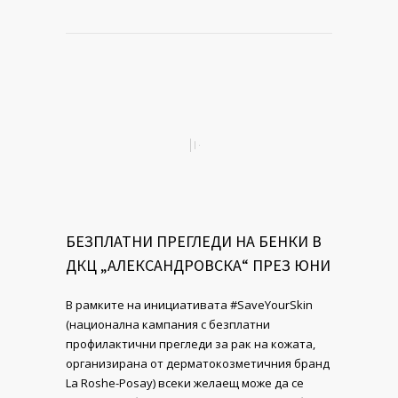
БЕЗПЛАТНИ ПРЕГЛЕДИ НА БЕНКИ В
ДКЦ „АЛЕКСАНДРОВСКА“ ПРЕЗ ЮНИ
В рамките на инициативата #SaveYourSkin
(национална кампания с безплатни
профилактични прегледи за рак на кожата,
организирана от дерматокозметичния бранд
La Roshe-Posay) всеки желаещ може да се