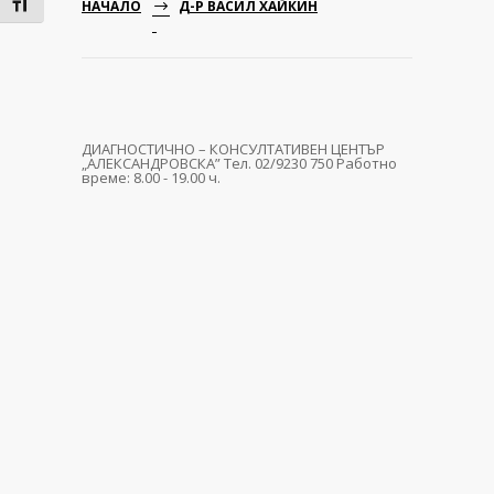
Toggle Font size
НАЧАЛО
Д-Р ВАСИЛ ХАЙКИН
ДИАГНОСТИЧНО – КОНСУЛТАТИВЕН ЦЕНТЪР
„АЛЕКСАНДРОВСКА” Тел. 02/9230 750 Работно
време: 8.00 - 19.00 ч.