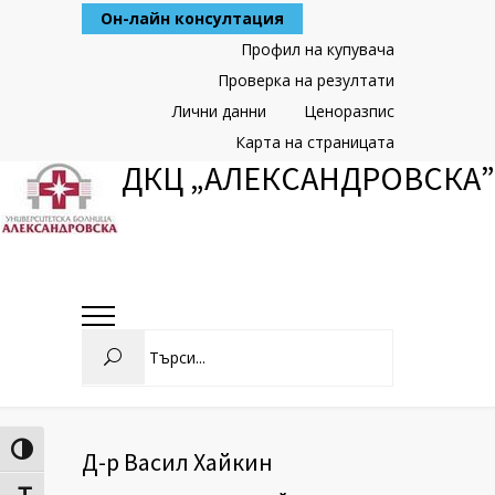
Skip
Он-лайн консултация
to
Content
Профил на купувача
Проверка на резултати
Лични данни
Ценоразпис
Карта на страницата
ДКЦ „АЛЕКСАНДРОВСКА”
Search
Toggle High Contrast
Д-р Васил Хайкин