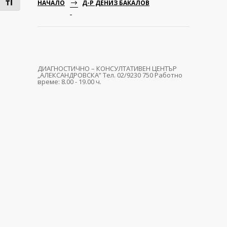
Toggle Font size
НАЧАЛО
Д-Р ДЕНИЗ БАКАЛОВ
ДИАГНОСТИЧНО – КОНСУЛТАТИВЕН ЦЕНТЪР
„АЛЕКСАНДРОВСКА” Тел. 02/9230 750 Работно
време: 8.00 - 19.00 ч.