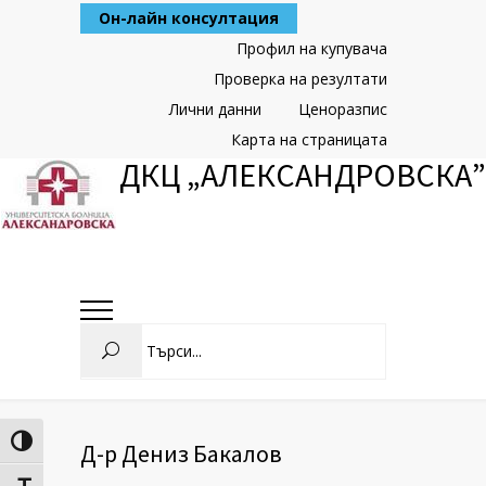
Skip
Он-лайн консултация
to
Content
Профил на купувача
Проверка на резултати
Лични данни
Ценоразпис
Карта на страницата
ДКЦ „АЛЕКСАНДРОВСКА”
Search
Toggle High Contrast
Д-р Дениз Бакалов