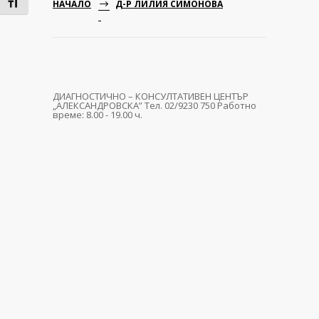
Toggle Font size
НАЧАЛО
Д-Р ЛИЛИЯ СИМОНОВА
ДИАГНОСТИЧНО – КОНСУЛТАТИВЕН ЦЕНТЪР
„АЛЕКСАНДРОВСКА” Тел. 02/9230 750 Работно
време: 8.00 - 19.00 ч.