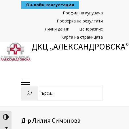
Skip
Он-лайн консултация
to
Content
Профил на купувача
Проверка на резултати
Лични данни
Ценоразпис
Карта на страницата
ДКЦ „АЛЕКСАНДРОВСКА”
Search
Toggle High Contrast
Д-р Лилия Симонова