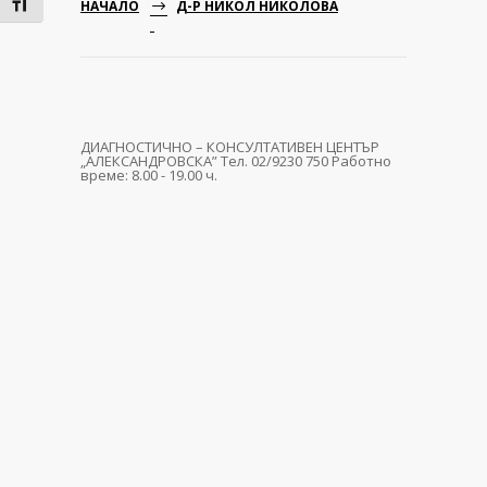
Toggle Font size
НАЧАЛО
Д-Р НИКОЛ НИКОЛОВА
ДИАГНОСТИЧНО – КОНСУЛТАТИВЕН ЦЕНТЪР
„АЛЕКСАНДРОВСКА” Тел. 02/9230 750 Работно
време: 8.00 - 19.00 ч.