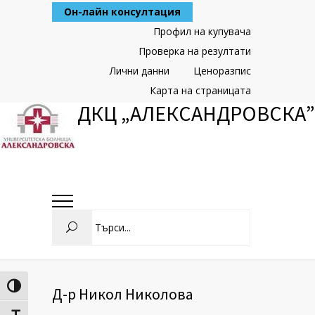
Skip
Он-лайн консултация
to
Content
Профил на купувача
Проверка на резултати
Лични данни
Ценоразпис
Карта на страницата
ДКЦ „АЛЕКСАНДРОВСКА”
Search
Toggle High Contrast
Д-р Никол Николова