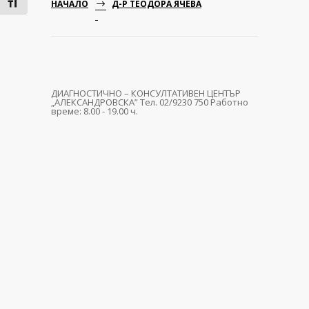
Toggle Font size
НАЧАЛО
Д-Р ТЕОДОРА ЯЧЕВА
ДИАГНОСТИЧНО – КОНСУЛТАТИВЕН ЦЕНТЪР
„АЛЕКСАНДРОВСКА” Тел. 02/9230 750 Работно
време: 8.00 - 19.00 ч.