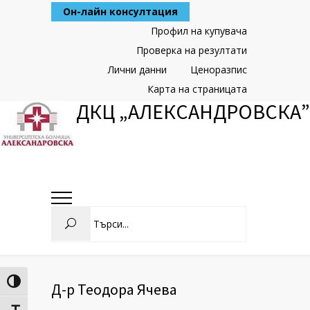
Skip
Он-лайн консултация
to
Content
Профил на купувача
Проверка на резултати
Лични данни
Ценоразпис
Карта на страницата
ДКЦ „АЛЕКСАНДРОВСКА”
Search
Toggle High Contrast
Д-р Теодора Ячева