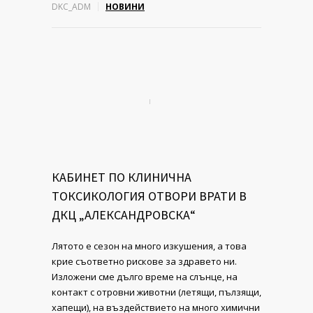
DKC_ADM
НОВИНИ
КАБИНЕТ ПО КЛИНИЧНА
ТОКСИКОЛОГИЯ ОТВОРИ ВРАТИ В
ДКЦ „АЛЕКСАНДРОВСКА“
Лятото е сезон на много изкушения, а това
крие съответно рискове за здравето ни.
Изложени сме дълго време на слънце, на
контакт с отровни животни (летящи, пълзящи,
хапещи), на въздействието на много химични