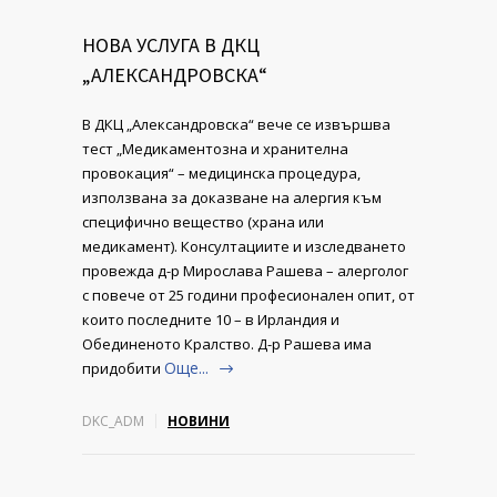
НОВА УСЛУГА В ДКЦ
„АЛЕКСАНДРОВСКА“
В ДКЦ „Александровска“ вече се извършва
тест „Медикаментозна и хранителна
провокация“ – медицинска процедура,
използвана за доказване на алергия към
специфично вещество (храна или
медикамент). Консултациите и изследването
провежда д-р Мирослава Рашева – алерголог
с повече от 25 години професионален опит, от
които последните 10 – в Ирландия и
Обединеното Кралство. Д-р Рашева има
Още...
придобити
DKC_ADM
НОВИНИ