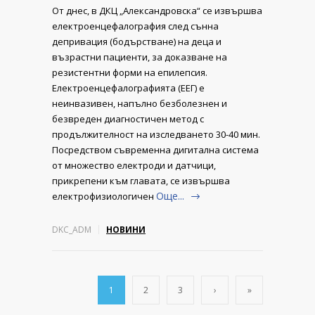
От днес, в ДКЦ „Александровска“ се извършва
електроенцефалография след сънна
депривация (бодърстване) на деца и
възрастни пациенти, за доказване на
резистентни форми на епилепсия.
Електроенцефалографията (ЕЕГ) е
неинвазивен, напълно безболезнен и
безвреден диагностичен метод с
продължителност на изследването 30-40 мин.
Посредством съвременна дигитална система
от множество електроди и датчици,
прикрепени към главата, се извършва
Още...
електрофизиологичен
DKC_ADM
НОВИНИ
1
2
3
›
»