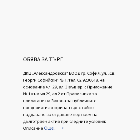
ОБЯВА ЗА ТЪРГ
ДКЦ „Александровска“ ЕООД гр. София, ул. „Св.
Георги Софийски” № 1, тел. 02 9230618, на
основание чл. 29, ал. 3 във вр. с Приложение
№ 1 към чл.29, ал 2 от Правилника за
прилагане на Закона за публичните
предприятия открива търг с тайно
наддаване за отдаване под наем на
дълготраен актив при следните условия:
Още...
Описание