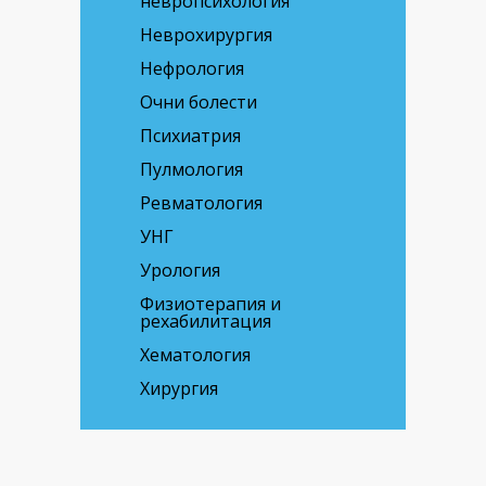
невропсихология
Неврохирургия
Нефрология
Очни болести
Психиатрия
Пулмология
Ревматология
УНГ
Урология
Физиотерапия и
рехабилитация
Хематология
Хирургия