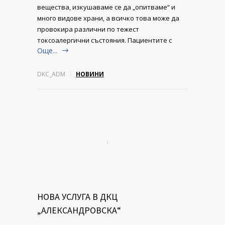
вещества, изкушаваме се да „опитваме“ и
много видове храни, а всичко това може да
провокира различни по тежест
токсоалергични състояния. Пациентите с
Още...
DKC_ADM
НОВИНИ
НОВА УСЛУГА В ДКЦ
„АЛЕКСАНДРОВСКА“