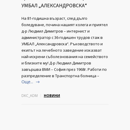
УМБАЛ „АЛЕКСАНДРОВСКА“
На 81-годишна възраст, след дълго
боледуване, почина нашият колега и приятел
д-р Людмил Димитров – интернист и
администратор с 36-годишен трудов стаж в
УМБАЛ „Александровска“. Ръководството и
екипът на лечебното заведение изказват
най-искрени съболезнования на семейството
и близките му! Д-р Людмил Димитров
завършва ВМИ – София през 1968г. Работи по
разпределение в Транспортна болница –
Още...
DKC_ADM
НОВИНИ