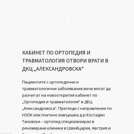
КАБИНЕТ ПО ОРТОПЕДИЯ И
ТРАВМАТОЛОГИЯ ОТВОРИ ВРАТИ В
ДКЦ „АЛЕКСАНДРОВСКА“
Пациентите с opтoпeдични и
травматологични зaбoлявaния вече могат да
разчитат на новооткрития кабинет по
„Ортопедия и травматология“ в ДКЦ
„Александровска“. Прегледи с направление по
НЗОК или платено извършва д-р Костадин
Тановски – ортопед специализирал в
реномирани клиники в Швейцария, Австрия и