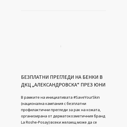
БЕЗПЛАТНИ ПРЕГЛЕДИ НА БЕНКИ В
ДКЦ „АЛЕКСАНДРОВСКА“ ПРЕЗ ЮНИ
В рамките на инициативата #SaveYourSkin
(национална кампания с безплатни
профилактични прегледи за рак на кожата,
организирана от дерматокозметичния бранд
La Roshe-Posay) всеки желаещ може да се