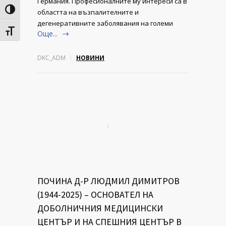
Германия. Професионалните му интереси са в
Toggle High Contrast
областта на възпалителните и
дегенеративните заболявания на големи
Toggle Font size
Още...
DKC_ADM
НОВИНИ
ПОЧИНА Д-Р ЛЮДМИЛ ДИМИТРОВ
(1944-2025) – ОСНОВАТЕЛ НА
ДОБОЛНИЧНИЯ МЕДИЦИНСКИ
ЦЕНТЪР И НА СПЕШНИЯ ЦЕНТЪР В