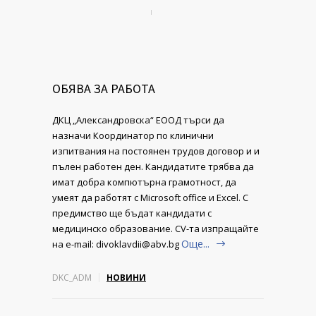
ОБЯВА ЗА РАБОТА
ДКЦ „Александровска“ ЕООД търси да
назначи Координатор по клинични
изпитвания на постоянен трудов договор и и
пълен работен ден. Кандидатите трябва да
имат добра компютърна грамотност, да
умеят да работят с Microsoft office и Excel. С
предимство ще бъдат кандидати с
медицинско образование. CV-та изпращайте
Още...
на e-mail: divoklavdii@abv.bg
DKC_ADM
НОВИНИ