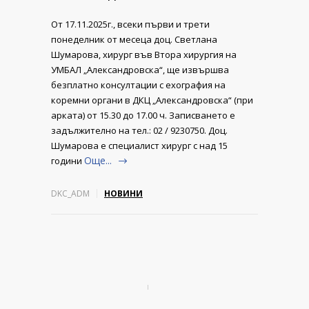
От 17.11.2025г., всеки първи и трети
понеделник от месеца доц. Светлана
Шумарова, хирург във Втора хирургия на
УМБАЛ „Александровска“, ще извършва
безплатно консултации с ехография на
коремни органи в ДКЦ „Александровска“ (при
арката) от 15.30 до 17.00 ч. Записването е
задължително на тел.: 02 / 9230750. Доц.
Шумарова е специалист хирург с над 15
Още...
години
DKC_ADM
НОВИНИ