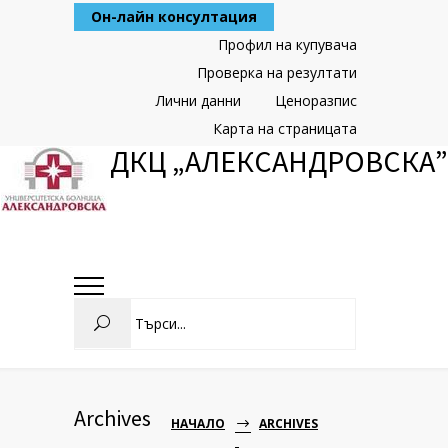
Skip
Он-лайн консултация
to
Content
Профил на купувача
Проверка на резултати
Лични данни
Ценоразпис
Карта на страницата
ДКЦ „АЛЕКСАНДРОВСКА”
Search
Archives
НАЧАЛО
ARCHIVES