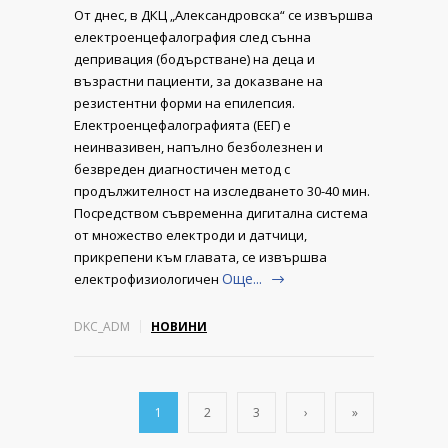
От днес, в ДКЦ „Александровска“ се извършва
електроенцефалография след сънна
депривация (бодърстване) на деца и
възрастни пациенти, за доказване на
резистентни форми на епилепсия.
Електроенцефалографията (ЕЕГ) е
неинвазивен, напълно безболезнен и
безвреден диагностичен метод с
продължителност на изследването 30-40 мин.
Посредством съвременна дигитална система
от множество електроди и датчици,
прикрепени към главата, се извършва
Още...
електрофизиологичен
DKC_ADM
НОВИНИ
1
2
3
›
»