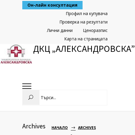
Skip
Он-лайн консултация
to
Content
Профил на купувача
Проверка на резултати
Лични данни
Ценоразпис
Карта на страницата
ДКЦ „АЛЕКСАНДРОВСКА”
Search
Archives
НАЧАЛО
ARCHIVES