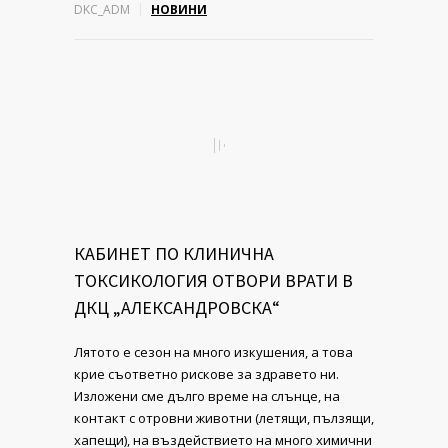
DKC_ADM
НОВИНИ
КАБИНЕТ ПО КЛИНИЧНА
ТОКСИКОЛОГИЯ ОТВОРИ ВРАТИ В
ДКЦ „АЛЕКСАНДРОВСКА“
Лятото е сезон на много изкушения, а това
крие съответно рискове за здравето ни.
Изложени сме дълго време на слънце, на
контакт с отровни животни (летящи, пълзящи,
хапещи), на въздействието на много химични