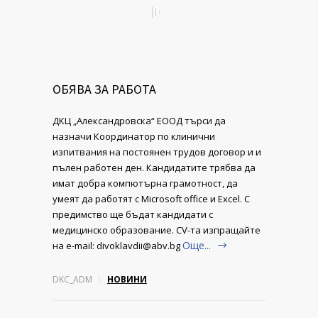
ОБЯВА ЗА РАБОТА
ДКЦ „Александровска“ ЕООД търси да
назначи Координатор по клинични
изпитвания на постоянен трудов договор и и
пълен работен ден. Кандидатите трябва да
имат добра компютърна грамотност, да
умеят да работят с Microsoft office и Excel. С
предимство ще бъдат кандидати с
медицинско образование. CV-та изпращайте
Още...
на e-mail: divoklavdii@abv.bg
DKC_ADM
НОВИНИ