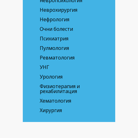
невропсихология
Неврохирургия
Нефрология
Очни болести
Психиатрия
Пулмология
Ревматология
УНГ
Урология
Физиотерапия и
рехабилитация
Хематология
Хирургия