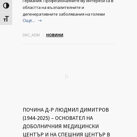
Германия. Професионалните му интереси са в
Toggle High Contrast
областта на възпалителните и
дегенеративните заболявания на големи
Toggle Font size
Още...
DKC_ADM
НОВИНИ
ПОЧИНА Д-Р ЛЮДМИЛ ДИМИТРОВ
(1944-2025) – ОСНОВАТЕЛ НА
ДОБОЛНИЧНИЯ МЕДИЦИНСКИ
ЦЕНТЪР И НА СПЕШНИЯ ЦЕНТЪР В