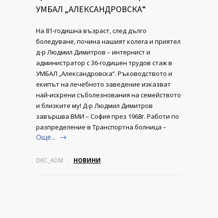
УМБАЛ „АЛЕКСАНДРОВСКА“
На 81-годишна възраст, след дълго
боледуване, почина нашият колега и приятел
д-р Людмил Димитров – интернист и
администратор с 36-годишен трудов стаж в
УМБАЛ „Александровска“. Ръководството и
екипът на лечебното заведение изказват
най-искрени съболезнования на семейството
и близките му! Д-р Людмил Димитров
завършва ВМИ – София през 1968г. Работи по
разпределение в Транспортна болница –
Още...
DKC_ADM
НОВИНИ