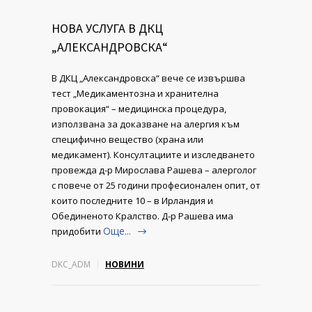
НОВА УСЛУГА В ДКЦ
„АЛЕКСАНДРОВСКА“
В ДКЦ „Александровска“ вече се извършва
тест „Медикаментозна и хранителна
провокация“ – медицинска процедура,
използвана за доказване на алергия към
специфично вещество (храна или
медикамент). Консултациите и изследването
провежда д-р Мирослава Рашева – алерголог
с повече от 25 години професионален опит, от
които последните 10 – в Ирландия и
Обединеното Кралство. Д-р Рашева има
Още...
придобити
DKC_ADM
НОВИНИ