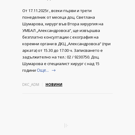
От 17.11.2025г., всеки първи и трети
понеделник от месеца доц. Светлана
Шумарова, хирург във Втора хирургия на
УМБАЛ „Александровска“, ще извършва
безплатно консултации с ехография на
коремни органи в ДКЦ „Александровска“ (при
арката) от 15.30 до 17.00 ч. Записването е
задължително на тел.: 02 / 9230750. Доц.
Шумарова е специалист хирург с над 15
Още...
години
DKC_ADM
НОВИНИ