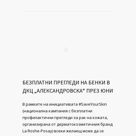
БЕЗПЛАТНИ ПРЕГЛЕДИ НА БЕНКИ В
ДКЦ „АЛЕКСАНДРОВСКА“ ПРЕЗ ЮНИ
В рамките на инициативата #SaveYourSkin
(национална кампания с безплатни
профилактични прегледи за рак на кожата,
организирана от дерматокозметичния бранд
La Roshe-Posay) всеки желаещ може да се