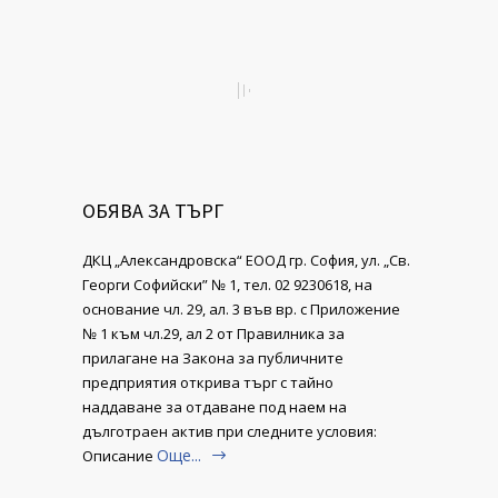
ОБЯВА ЗА ТЪРГ
ДКЦ „Александровска“ ЕООД гр. София, ул. „Св.
Георги Софийски” № 1, тел. 02 9230618, на
основание чл. 29, ал. 3 във вр. с Приложение
№ 1 към чл.29, ал 2 от Правилника за
прилагане на Закона за публичните
предприятия открива търг с тайно
наддаване за отдаване под наем на
дълготраен актив при следните условия:
Още...
Описание