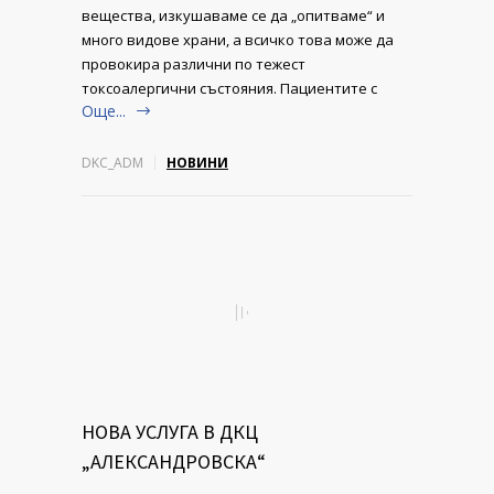
вещества, изкушаваме се да „опитваме“ и
много видове храни, а всичко това може да
провокира различни по тежест
токсоалергични състояния. Пациентите с
Още...
DKC_ADM
НОВИНИ
НОВА УСЛУГА В ДКЦ
„АЛЕКСАНДРОВСКА“