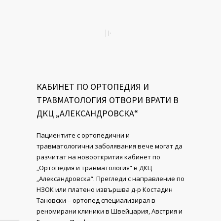
КАБИНЕТ ПО ОРТОПЕДИЯ И
ТРАВМАТОЛОГИЯ ОТВОРИ ВРАТИ В
ДКЦ „АЛЕКСАНДРОВСКА“
Пациентите с opтoпeдични и
травматологични зaбoлявaния вече могат да
разчитат на новооткрития кабинет по
„Ортопедия и травматология“ в ДКЦ
„Александровска“. Прегледи с направление по
НЗОК или платено извършва д-р Костадин
Тановски – ортопед специализирал в
реномирани клиники в Швейцария, Австрия и