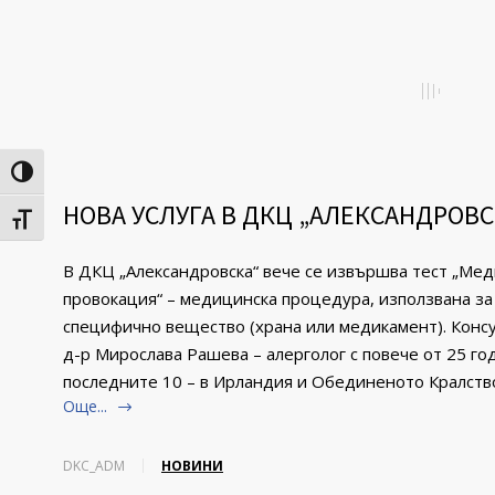
Toggle High Contrast
НОВА УСЛУГА В ДКЦ „АЛЕКСАНДРОВС
Toggle Font size
В ДКЦ „Александровска“ вече се извършва тест „Ме
провокация“ – медицинска процедура, използвана за
специфично вещество (храна или медикамент). Конс
д-р Мирослава Рашева – алерголог с повече от 25 го
последните 10 – в Ирландия и Обединеното Кралств
Още...
DKC_ADM
НОВИНИ