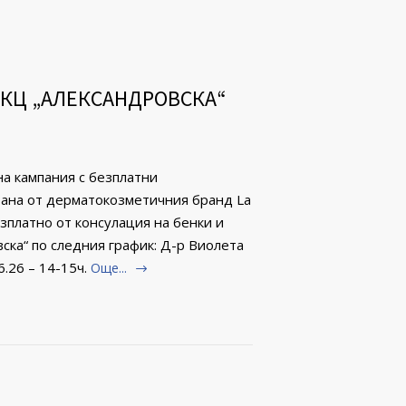
ДКЦ „АЛЕКСАНДРОВСКА“
на кампания с безплатни
рана от дерматокозметичния бранд La
зплатно от консулация на бенки и
ска“ по следния график: Д-р Виолета
.26 – 14-15ч.
Още...