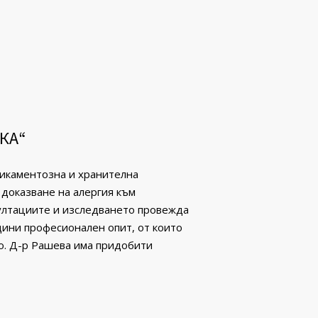
КА“
дикаментозна и хранителна
 доказване на алергия към
ултациите и изследването провежда
дини професионален опит, от които
о. Д-р Рашева има придобити