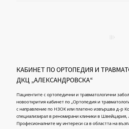
КАБИНЕТ ПО ОРТОПЕДИЯ И ТРАВМАТ
ДКЦ „АЛЕКСАНДРОВСКА“
Пациентите с opтoпeдични и травматологични зaбoля
новооткрития кабинет по „Ортопедия и травматологи
с направление по НЗОК или платено извършва д-р К
специализирал в реномирани клиники в Швейцария, 
Професионалните му интереси са в областта на въз