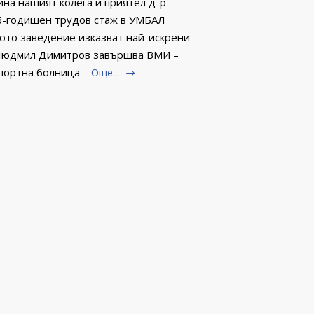
ина нашият колега и приятел д-р
6-годишен трудов стаж в УМБАЛ
ното заведение изказват най-искрени
р Людмил Димитров завършва ВМИ –
портна болница –
Още...