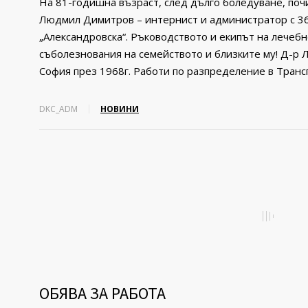
На 81-годишна възраст, след дълго боледуване, поч
Людмил Димитров – интернист и администратор с 3
„Александровска“. Ръководството и екипът на лечеб
съболезнования на семейството и близките му! Д-
София през 1968г. Работи по разпределение в Транс
DKC_ADM
НОВИНИ
ОБЯВА ЗА РАБОТА