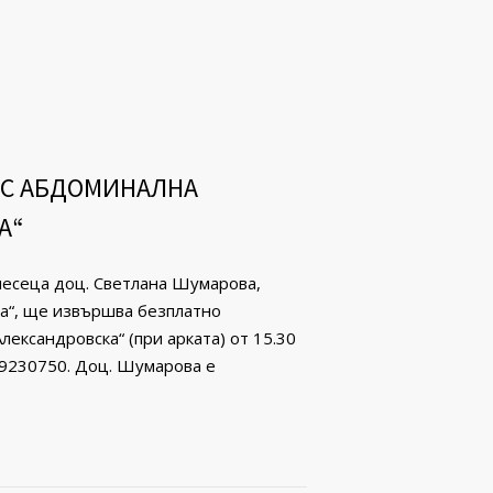
 С АБДОМИНАЛНА
А“
 месеца доц. Светлана Шумарова,
ка“, ще извършва безплатно
лександровска“ (при арката) от 15.30
/ 9230750. Доц. Шумарова е