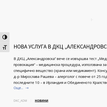
Toggle High Contrast
НОВА УСЛУГА В ДКЦ „АЛЕКСАНДРОВС
Toggle Font size
В ДКЦ „Александровска“ вече се извършва тест „Ме
провокация“ – медицинска процедура, използвана за
специфично вещество (храна или медикамент). Конс
д-р Мирослава Рашева – алерголог с повече от 25 го
последните 10 – в Ирландия и Обединеното Кралств
Още...
DKC_ADM
НОВИНИ