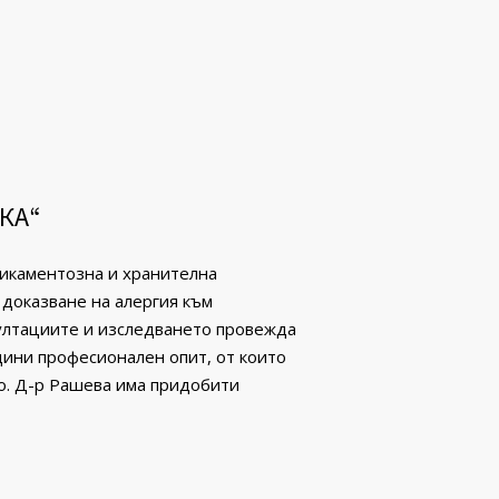
КА“
дикаментозна и хранителна
 доказване на алергия към
ултациите и изследването провежда
дини професионален опит, от които
о. Д-р Рашева има придобити