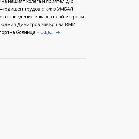
ина нашият колега и приятел д-р
6-годишен трудов стаж в УМБАЛ
ното заведение изказват най-искрени
р Людмил Димитров завършва ВМИ –
портна болница –
Още...