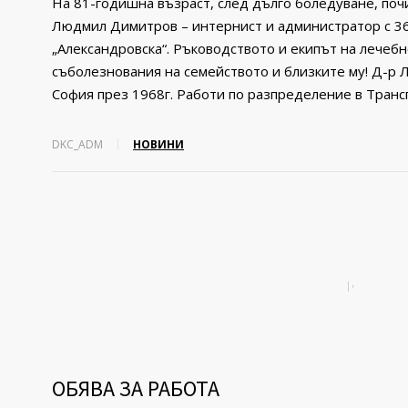
На 81-годишна възраст, след дълго боледуване, поч
Людмил Димитров – интернист и администратор с 3
„Александровска“. Ръководството и екипът на лечеб
съболезнования на семейството и близките му! Д-
София през 1968г. Работи по разпределение в Транс
DKC_ADM
НОВИНИ
ОБЯВА ЗА РАБОТА