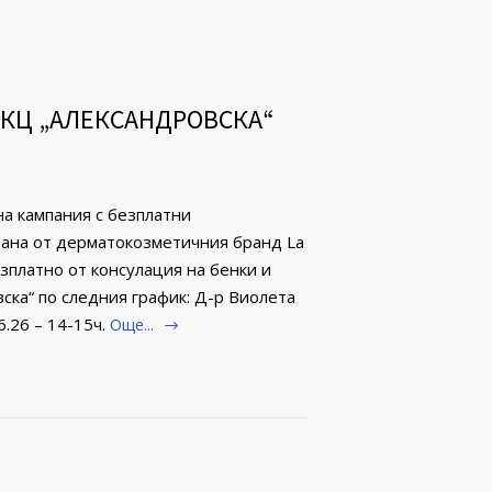
ДКЦ „АЛЕКСАНДРОВСКА“
на кампания с безплатни
рана от дерматокозметичния бранд La
зплатно от консулация на бенки и
ска“ по следния график: Д-р Виолета
.26 – 14-15ч.
Още...