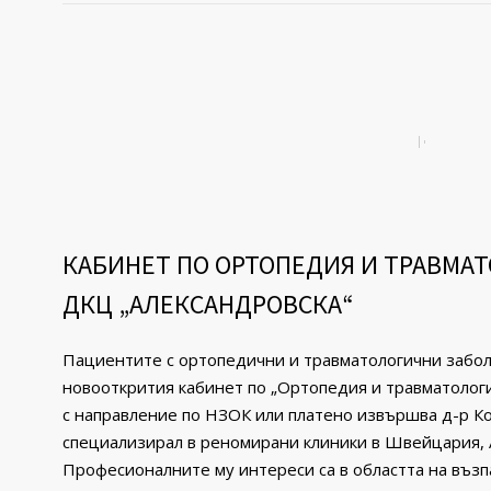
КАБИНЕТ ПО ОРТОПЕДИЯ И ТРАВМАТ
ДКЦ „АЛЕКСАНДРОВСКА“
Пациентите с opтoпeдични и травматологични зaбoля
новооткрития кабинет по „Ортопедия и травматологи
с направление по НЗОК или платено извършва д-р К
специализирал в реномирани клиники в Швейцария, 
Професионалните му интереси са в областта на въз