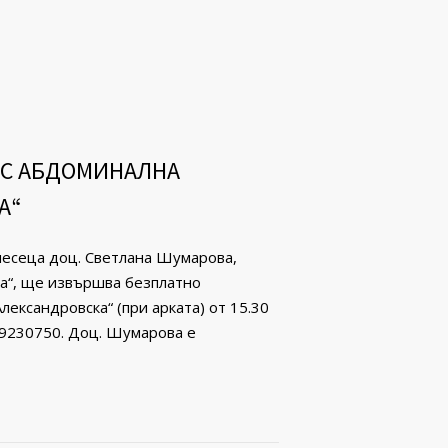
 С АБДОМИНАЛНА
А“
 месеца доц. Светлана Шумарова,
ка“, ще извършва безплатно
лександровска“ (при арката) от 15.30
/ 9230750. Доц. Шумарова е