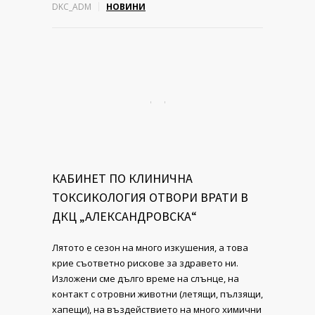
DKC_ADM
НОВИНИ
КАБИНЕТ ПО КЛИНИЧНА
ТОКСИКОЛОГИЯ ОТВОРИ ВРАТИ В
ДКЦ „АЛЕКСАНДРОВСКА“
Лятото е сезон на много изкушения, а това
крие съответно рискове за здравето ни.
Изложени сме дълго време на слънце, на
контакт с отровни животни (летящи, пълзящи,
хапещи), на въздействието на много химични