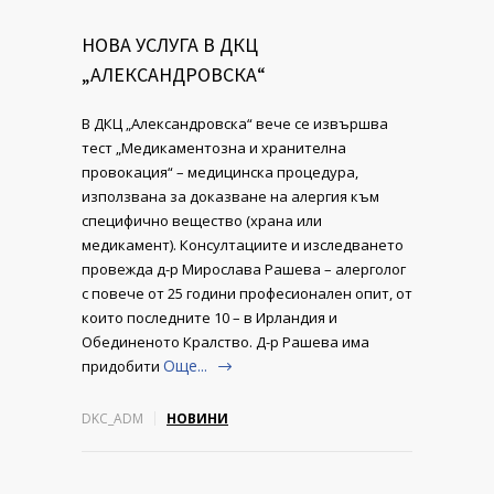
НОВА УСЛУГА В ДКЦ
„АЛЕКСАНДРОВСКА“
В ДКЦ „Александровска“ вече се извършва
тест „Медикаментозна и хранителна
провокация“ – медицинска процедура,
използвана за доказване на алергия към
специфично вещество (храна или
медикамент). Консултациите и изследването
провежда д-р Мирослава Рашева – алерголог
с повече от 25 години професионален опит, от
които последните 10 – в Ирландия и
Обединеното Кралство. Д-р Рашева има
Още...
придобити
DKC_ADM
НОВИНИ