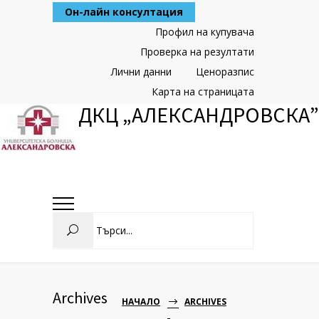
Skip
Он-лайн консултация
to
Content
Профил на купувача
Проверка на резултати
Лични данни
Ценоразпис
Карта на страницата
ДКЦ „АЛЕКСАНДРОВСКА”
Search
Archives
НАЧАЛО
ARCHIVES