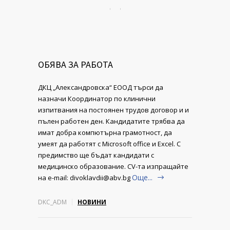
ОБЯВА ЗА РАБОТА
ДКЦ „Александровска“ ЕООД търси да
назначи Координатор по клинични
изпитвания на постоянен трудов договор и и
пълен работен ден. Кандидатите трябва да
имат добра компютърна грамотност, да
умеят да работят с Microsoft office и Excel. С
предимство ще бъдат кандидати с
медицинско образование. CV-та изпращайте
Още...
на e-mail: divoklavdii@abv.bg
DKC_ADM
НОВИНИ