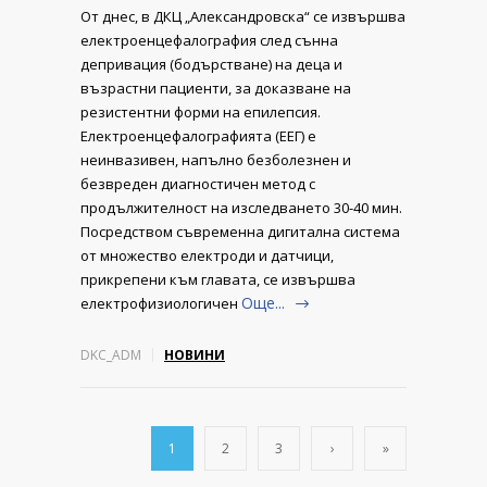
От днес, в ДКЦ „Александровска“ се извършва
електроенцефалография след сънна
депривация (бодърстване) на деца и
възрастни пациенти, за доказване на
резистентни форми на епилепсия.
Електроенцефалографията (ЕЕГ) е
неинвазивен, напълно безболезнен и
безвреден диагностичен метод с
продължителност на изследването 30-40 мин.
Посредством съвременна дигитална система
от множество електроди и датчици,
прикрепени към главата, се извършва
Още...
електрофизиологичен
DKC_ADM
НОВИНИ
1
2
3
›
»