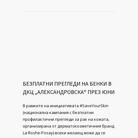
БЕЗПЛАТНИ ПРЕГЛЕДИ НА БЕНКИ В
ДКЦ „АЛЕКСАНДРОВСКА“ ПРЕЗ ЮНИ
В рамките на инициативата #SaveYourSkin
(национална кампания с безплатни
профилактични прегледи за рак на кожата,
организирана от дерматокозметичния бранд
La Roshe-Posay) всеки желаещ може да се