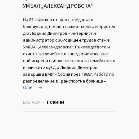
УМБАЛ „АЛЕКСАНДРОВСКА“
На 81-годишна възраст, след дълго
боледуване, почина нашият колега и приятел
д-р Людмил Димитров – интернист и
администратор с 36-годишен трудов стаж в
УМБАЛ „Александровска“. Ръководството и
екипът на лечебното заведение изказват
най-искрени съболезнования на семейството
и близките му! Д-р Людмил Димитров
завършва ВМИ – София през 1968г. Работи по
разпределение в Транспортна болница –
Още...
DKC_ADM
НОВИНИ