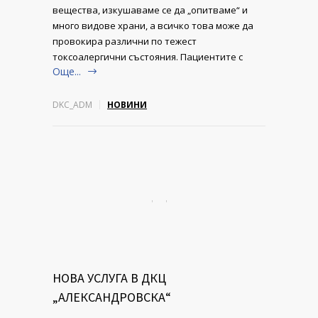
вещества, изкушаваме се да „опитваме“ и
много видове храни, а всичко това може да
провокира различни по тежест
токсоалергични състояния. Пациентите с
Още...
DKC_ADM
НОВИНИ
НОВА УСЛУГА В ДКЦ
„АЛЕКСАНДРОВСКА“