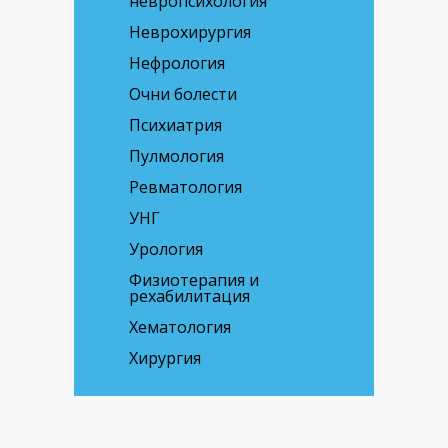
невропсихология
Неврохирургия
Нефрология
Очни болести
Психиатрия
Пулмология
Ревматология
УНГ
Урология
Физиотерапия и
рехабилитация
Хематология
Хирургия