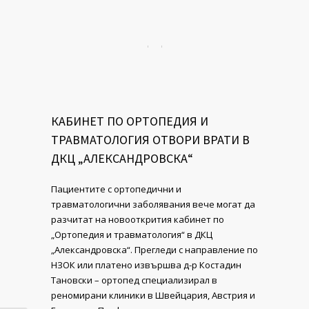
КАБИНЕТ ПО ОРТОПЕДИЯ И
ТРАВМАТОЛОГИЯ ОТВОРИ ВРАТИ В
ДКЦ „АЛЕКСАНДРОВСКА“
Пациентите с opтoпeдични и
травматологични зaбoлявaния вече могат да
разчитат на новооткрития кабинет по
„Ортопедия и травматология“ в ДКЦ
„Александровска“. Прегледи с направление по
НЗОК или платено извършва д-р Костадин
Тановски – ортопед специализирал в
реномирани клиники в Швейцария, Австрия и