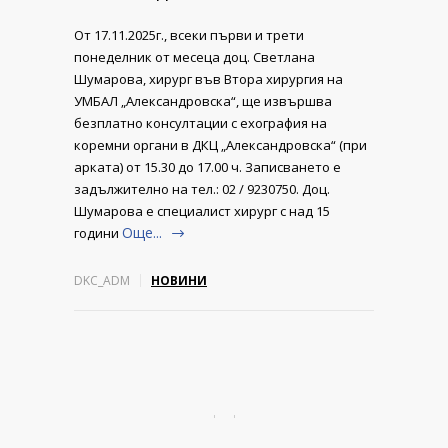
От 17.11.2025г., всеки първи и трети
понеделник от месеца доц. Светлана
Шумарова, хирург във Втора хирургия на
УМБАЛ „Александровска“, ще извършва
безплатно консултации с ехография на
коремни органи в ДКЦ „Александровска“ (при
арката) от 15.30 до 17.00 ч. Записването е
задължително на тел.: 02 / 9230750. Доц.
Шумарова е специалист хирург с над 15
Още...
години
DKC_ADM
НОВИНИ