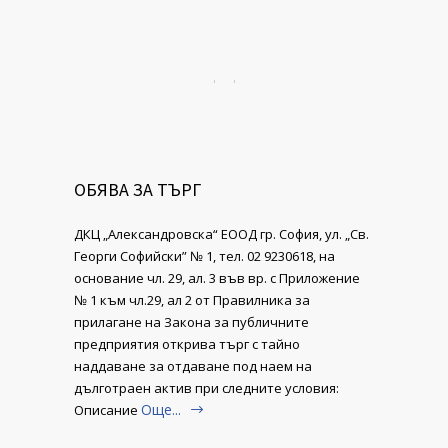
ОБЯВА ЗА ТЪРГ
ДКЦ „Александровска“ ЕООД гр. София, ул. „Св.
Георги Софийски” № 1, тел. 02 9230618, на
основание чл. 29, ал. 3 във вр. с Приложение
№ 1 към чл.29, ал 2 от Правилника за
прилагане на Закона за публичните
предприятия открива търг с тайно
наддаване за отдаване под наем на
дълготраен актив при следните условия:
Още...
Описание