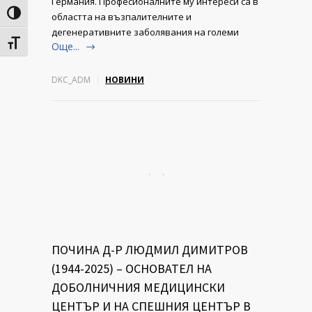
Германия. Професионалните му интереси са в
Toggle High Contrast
областта на възпалителните и
дегенеративните заболявания на големи
Toggle Font size
Още...
DKC_ADM
НОВИНИ
ПОЧИНА Д-Р ЛЮДМИЛ ДИМИТРОВ
(1944-2025) – ОСНОВАТЕЛ НА
ДОБОЛНИЧНИЯ МЕДИЦИНСКИ
ЦЕНТЪР И НА СПЕШНИЯ ЦЕНТЪР В