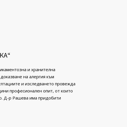
КА“
дикаментозна и хранителна
 доказване на алергия към
ултациите и изследването провежда
дини професионален опит, от които
о. Д-р Рашева има придобити