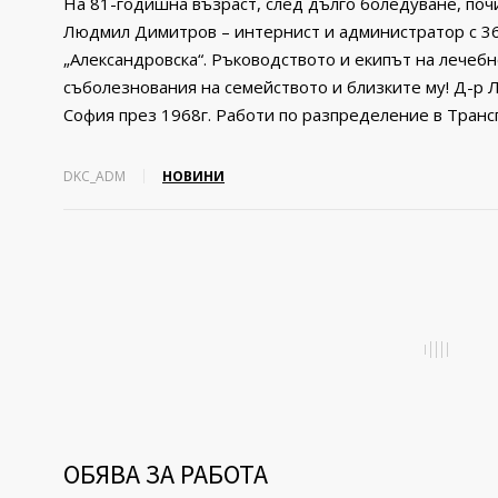
На 81-годишна възраст, след дълго боледуване, поч
Людмил Димитров – интернист и администратор с 3
„Александровска“. Ръководството и екипът на лечеб
съболезнования на семейството и близките му! Д-
София през 1968г. Работи по разпределение в Транс
DKC_ADM
НОВИНИ
ОБЯВА ЗА РАБОТА