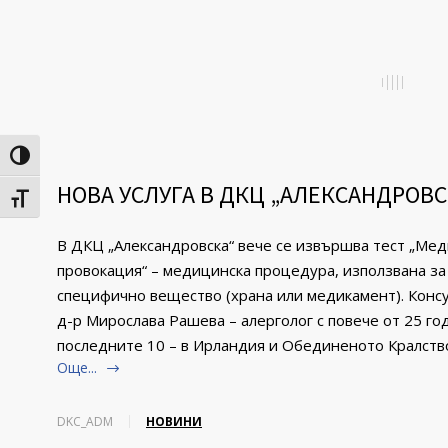
Toggle High Contrast
НОВА УСЛУГА В ДКЦ „АЛЕКСАНДРОВС
Toggle Font size
В ДКЦ „Александровска“ вече се извършва тест „Ме
провокация“ – медицинска процедура, използвана за
специфично вещество (храна или медикамент). Конс
д-р Мирослава Рашева – алерголог с повече от 25 го
последните 10 – в Ирландия и Обединеното Кралств
Още...
DKC_ADM
НОВИНИ