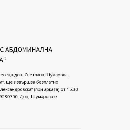
 С АБДОМИНАЛНА
А“
 месеца доц. Светлана Шумарова,
ка“, ще извършва безплатно
лександровска“ (при арката) от 15.30
/ 9230750. Доц. Шумарова е