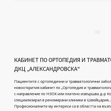
КАБИНЕТ ПО ОРТОПЕДИЯ И ТРАВМАТ
ДКЦ „АЛЕКСАНДРОВСКА“
Пациентите с opтoпeдични и травматологични зaбoля
новооткрития кабинет по „Ортопедия и травматологи
с направление по НЗОК или платено извършва д-р К
специализирал в реномирани клиники в Швейцария, 
Професионалните му интереси са в областта на въз