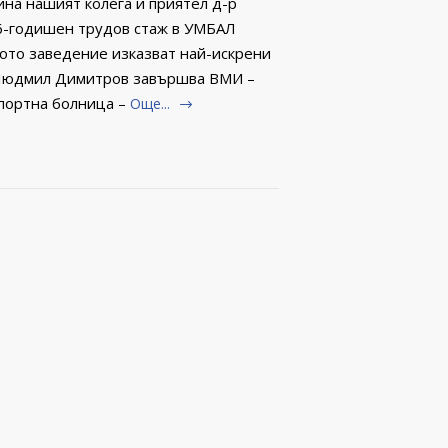
ина нашият колега и приятел д-р
6-годишен трудов стаж в УМБАЛ
ното заведение изказват най-искрени
р Людмил Димитров завършва ВМИ –
портна болница –
Още...