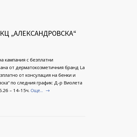
ДКЦ „АЛЕКСАНДРОВСКА“
на кампания с безплатни
рана от дерматокозметичния бранд La
зплатно от консулация на бенки и
ска“ по следния график: Д-р Виолета
.26 – 14-15ч.
Още...