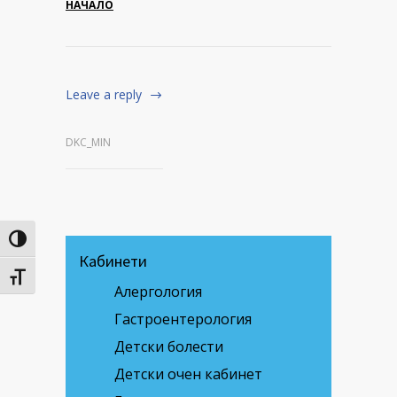
НАЧАЛО
Leave a reply
DKC_MIN
Toggle High Contrast
Кабинети
Toggle Font size
Алергология
Гастроентерология
Детски болести
Детски очен кабинет