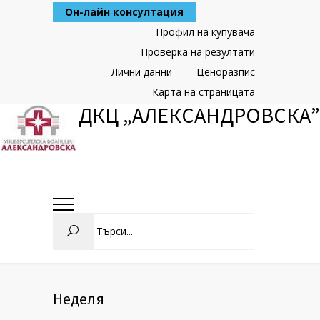
Skip
Он-лайн консултация
to
Content
Профил на купувача
Проверка на резултати
Лични данни
Ценоразпис
Карта на страницата
ДКЦ „АЛЕКСАНДРОВСКА”
Search
Неделя