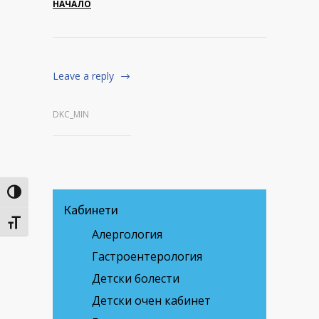
НАЧАЛО
Leave a reply
DKC_MIN
Toggle High Contrast
Кабинети
Toggle Font size
Алергология
Гастроентерология
Детски болести
Детски очен кабинет