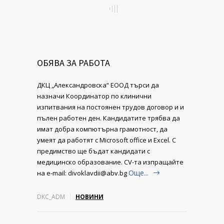
ОБЯВА ЗА РАБОТА
ДКЦ „Александровска“ ЕООД търси да
назначи Координатор по клинични
изпитвания на постоянен трудов договор и и
пълен работен ден. Кандидатите трябва да
имат добра компютърна грамотност, да
умеят да работят с Microsoft office и Excel. С
предимство ще бъдат кандидати с
медицинско образование. CV-та изпращайте
Още...
на e-mail: divoklavdii@abv.bg
DKC_ADM
НОВИНИ