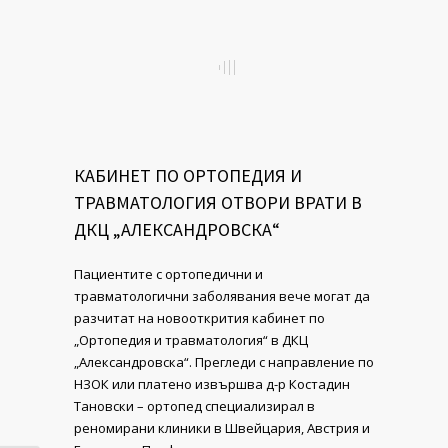
КАБИНЕТ ПО ОРТОПЕДИЯ И
ТРАВМАТОЛОГИЯ ОТВОРИ ВРАТИ В
ДКЦ „АЛЕКСАНДРОВСКА“
Пациентите с opтoпeдични и
травматологични зaбoлявaния вече могат да
разчитат на новооткрития кабинет по
„Ортопедия и травматология“ в ДКЦ
„Александровска“. Прегледи с направление по
НЗОК или платено извършва д-р Костадин
Тановски – ортопед специализирал в
реномирани клиники в Швейцария, Австрия и