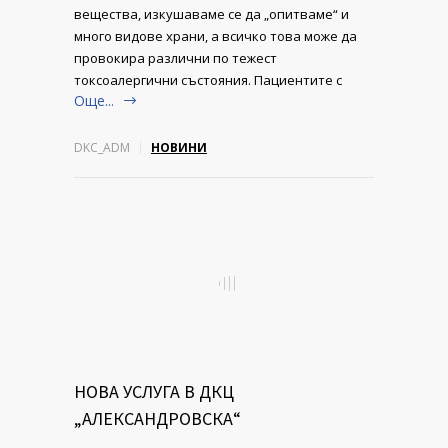
вещества, изкушаваме се да „опитваме“ и
много видове храни, а всичко това може да
провокира различни по тежест
токсоалергични състояния. Пациентите с
Още...
DKC_ADM
НОВИНИ
НОВА УСЛУГА В ДКЦ
„АЛЕКСАНДРОВСКА“