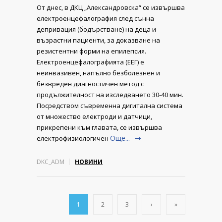
От днес, в ДКЦ „Александровска“ се извършва
електроенцефалография след сънна
депривация (бодърстване) на деца и
възрастни пациенти, за доказване на
резистентни форми на епилепсия.
Електроенцефалографията (ЕЕГ) е
неинвазивен, напълно безболезнен и
безвреден диагностичен метод с
продължителност на изследването 30-40 мин.
Посредством съвременна дигитална система
от множество електроди и датчици,
прикрепени към главата, се извършва
Още...
електрофизиологичен
DKC_ADM
НОВИНИ
1
2
3
›
»