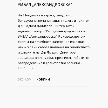
УМБАЛ „АЛЕКСАНДРОВСКА“
На 81-годишна възраст, след дълго
боледуване, почина нашият колега и приятел
д-р Людмил Димитров – интернист и
администратор с 36-годишен трудов стаж в
УМБАЛ „Александровска“. Ръководството и
екипът на лечебното заведение изказват
най-искрени съболезнования на семейството
и близките му! Д-р Людмил Димитров
завършва ВМИ – София през 1968г. Работи по
разпределение в Транспортна болница –
Още...
DKC_ADM
НОВИНИ