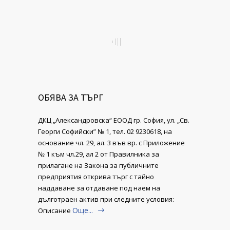
ОБЯВА ЗА ТЪРГ
ДКЦ „Александровска“ ЕООД гр. София, ул. „Св.
Георги Софийски” № 1, тел. 02 9230618, на
основание чл. 29, ал. 3 във вр. с Приложение
№ 1 към чл.29, ал 2 от Правилника за
прилагане на Закона за публичните
предприятия открива търг с тайно
наддаване за отдаване под наем на
дълготраен актив при следните условия:
Още...
Описание