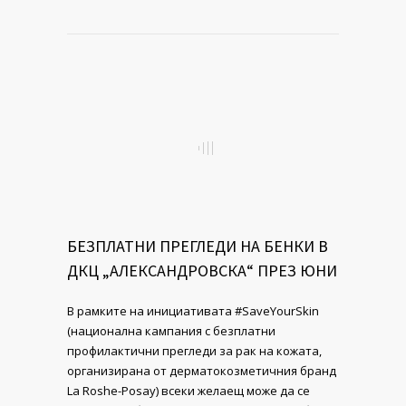
БЕЗПЛАТНИ ПРЕГЛЕДИ НА БЕНКИ В
ДКЦ „АЛЕКСАНДРОВСКА“ ПРЕЗ ЮНИ
В рамките на инициативата #SaveYourSkin
(национална кампания с безплатни
профилактични прегледи за рак на кожата,
организирана от дерматокозметичния бранд
La Roshe-Posay) всеки желаещ може да се