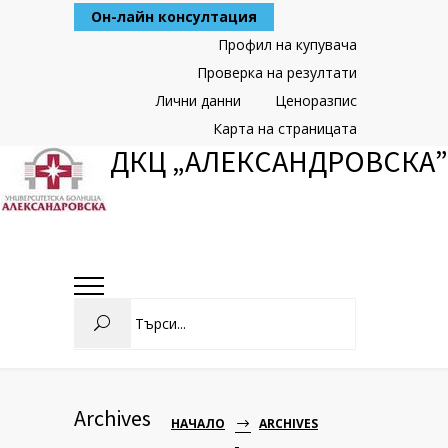
Skip
Он-лайн консултация
to
Content
Профил на купувача
Проверка на резултати
Лични данни
Ценоразпис
Карта на страницата
ДКЦ „АЛЕКСАНДРОВСКА”
Search
Archives
НАЧАЛО
ARCHIVES