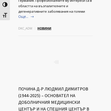
Германия. Професионалните му интереси са в
Toggle High Contrast
областта на възпалителните и
дегенеративните заболявания на големи
Toggle Font size
Още...
DKC_ADM
НОВИНИ
ПОЧИНА Д-Р ЛЮДМИЛ ДИМИТРОВ
(1944-2025) – ОСНОВАТЕЛ НА
ДОБОЛНИЧНИЯ МЕДИЦИНСКИ
ЦЕНТЪР И НА СПЕШНИЯ ЦЕНТЪР В