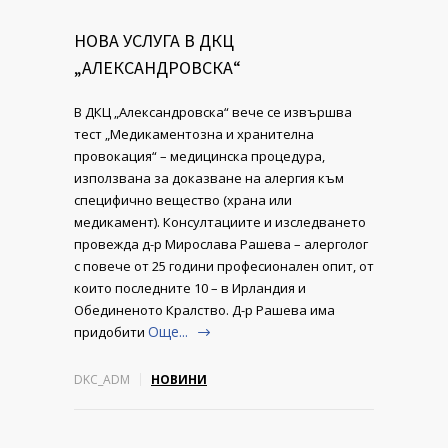
НОВА УСЛУГА В ДКЦ
„АЛЕКСАНДРОВСКА“
В ДКЦ „Александровска“ вече се извършва
тест „Медикаментозна и хранителна
провокация“ – медицинска процедура,
използвана за доказване на алергия към
специфично вещество (храна или
медикамент). Консултациите и изследването
провежда д-р Мирослава Рашева – алерголог
с повече от 25 години професионален опит, от
които последните 10 – в Ирландия и
Обединеното Кралство. Д-р Рашева има
Още...
придобити
DKC_ADM
НОВИНИ