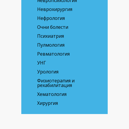
невропсихология
Неврохирургия
Нефрология
Очни болести
Психиатрия
Пулмология
Ревматология
УНГ
Урология
Физиотерапия и
рехабилитация
Хематология
Хирургия