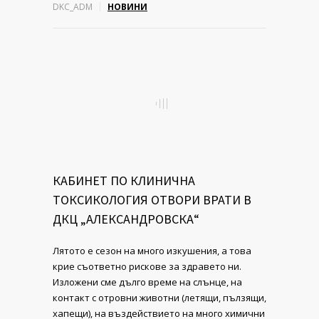
DKC_ADM
НОВИНИ
КАБИНЕТ ПО КЛИНИЧНА
ТОКСИКОЛОГИЯ ОТВОРИ ВРАТИ В
ДКЦ „АЛЕКСАНДРОВСКА“
Лятото е сезон на много изкушения, а това
крие съответно рискове за здравето ни.
Изложени сме дълго време на слънце, на
контакт с отровни животни (летящи, пълзящи,
хапещи), на въздействието на много химични