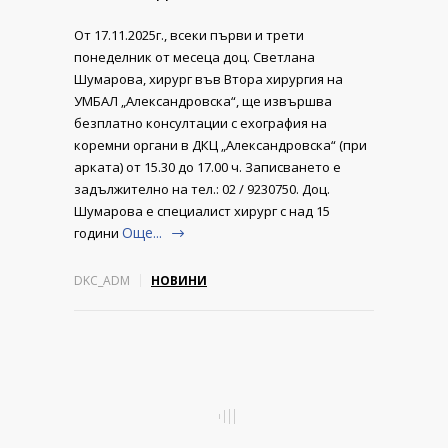
От 17.11.2025г., всеки първи и трети
понеделник от месеца доц. Светлана
Шумарова, хирург във Втора хирургия на
УМБАЛ „Александровска“, ще извършва
безплатно консултации с ехография на
коремни органи в ДКЦ „Александровска“ (при
арката) от 15.30 до 17.00 ч. Записването е
задължително на тел.: 02 / 9230750. Доц.
Шумарова е специалист хирург с над 15
Още...
години
DKC_ADM
НОВИНИ