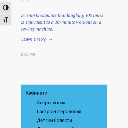
Toggle High Contrast
Scientists estimate that laughing 100 times
Toggle Font size
is equivalent to a 10-minute workout on a
rowing machine.
Leave a reply
DKC_MIN
Кабинети
Алергология
Гастроентерология
Детски болести